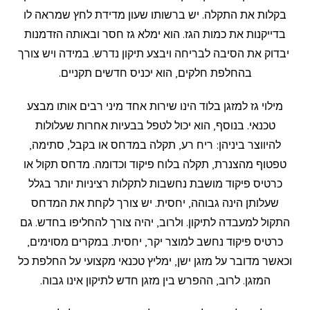
בקלות את התקלה. יש ברשותו שעון מדידת לחץ שמראה לו
בדייקנות את כמות הגז. הוא ימלא גז חסר ובאותה הזדמנות
יבדוק את הסיבה לבריחה ויבצע תיקון נדרש. במידה ויש צורך
בהחלפת חלקים, הוא יכניס חדשים תקניים.
מילוי גז למזגן בלוד הינו שירות אחד מיני רבים אותו מבצע
טכנאי. בנוסף, הוא יכול לטפל בבעיות אחרות שעלולות
להיווצר ביניהן: ריח רע, תקלה במדחס או בקבל, סתימה,
טפטוף מהצנרת, תקלה בלוח פיקוד וכדומה. מדחס תקול או
כרטיס פיקוד מושבת נחשבות לתקלות רציניות יותר בגלל
שעלותן הינה גבוהה, יחסית. יש צורך לקחת את המדחס
התקול למעבדה לתיקון. ולרוב, יהיה צורך להחליפו בחדש. גם
כרטיס פיקוד נחשב למוצר יקר, יחסית. במקרים מסוימים,
וכאשר מדובר על מזגן ישן, ימליץ טכנאי מקצועי על החלפת כל
המזגן. לרוב, ההפרש בין מזגן חדש לתיקון אינו גבוה.